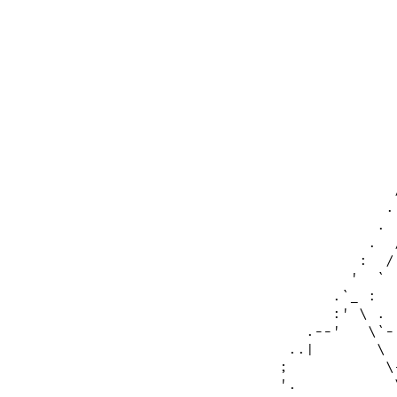
                
                
                
                
                
                
                
                
                
                
               .
              . 
             .  
            :  /
           '  ` 
         .`_ :  
         :' \ . 
      .--'   \`-
    ..|       \ 
   ;           \
   '.           