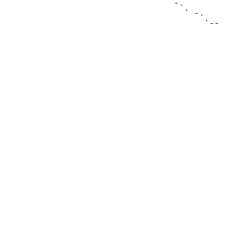
      -.        
        ` -.    